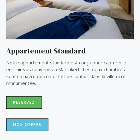
i
s
o
l
u
i
s
d
s
e
l
i
Appartement Standard
d
e
Notre appartement standard est conçu pour capturer et
enrichir vos souvenirs à Marrakech. Les deux chambres
sont un havre de confort et de confort dans la ville ocre
monumentée.
RESERVEZ
NOS OFFRES