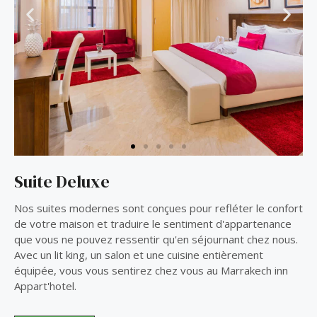
P
N
r
e
e
x
v
t
i
s
o
l
u
i
s
d
s
e
l
i
Suite Deluxe
d
e
Nos suites modernes sont conçues pour refléter le confort
de votre maison et traduire le sentiment d'appartenance
que vous ne pouvez ressentir qu'en séjournant chez nous.
Avec un lit king, un salon et une cuisine entièrement
équipée, vous vous sentirez chez vous au Marrakech inn
Appart'hotel.