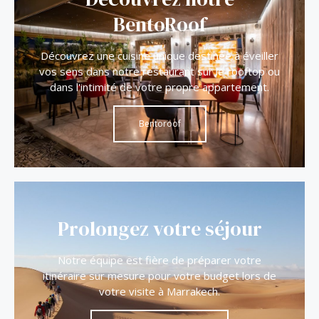
BentoRoof
Découvrez une cuisine unique destinée à éveiller
vos sens dans notre restaurant sur le rooftop ou
dans l'intimité de votre propre appartement.
Bentoroof
Prolongez votre séjour
Notre équipe est fière de préparer votre
itinéraire sur mesure pour votre budget lors de
votre visite à Marrakech.